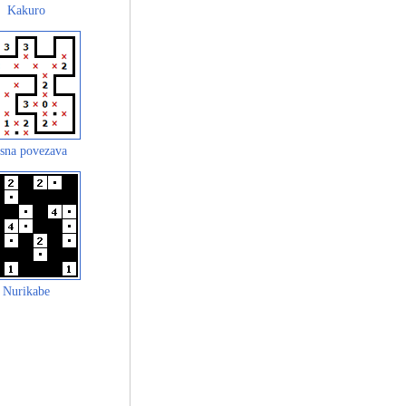
Kakuro
sna povezava
Nurikabe