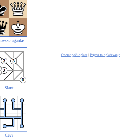
ovske uganke
Onemogoči oglase
|
Prijavi to oglaševanje
Slant
Cevi