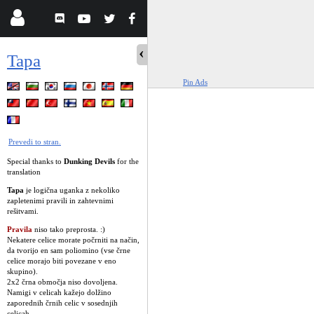
Tapa
Pin Ads
Prevedi to stran.
Special thanks to
Dunking Devils
for the
translation
Tapa
je logična uganka z nekoliko
zapletenimi pravili in zahtevnimi
rešitvami.
Pravila
niso tako preprosta. :)
Nekatere celice morate počrniti na način,
da tvorijo en sam poliomino (vse črne
celice morajo biti povezane v eno
skupino).
2x2 črna območja niso dovoljena.
Namigi v celicah kažejo dolžino
zaporednih črnih celic v sosednjih
celicah.