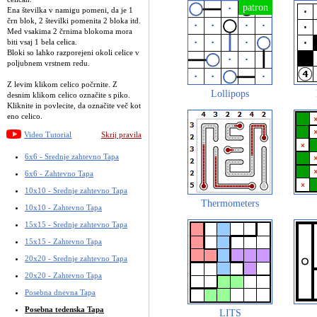
Ena številka v namigu pomeni, da je 1
črn blok, 2 številki pomenita 2 bloka itd.
Med vsakima 2 črnima blokoma mora
biti vsaj 1 bela celica.
Bloki so lahko razporejeni okoli celice v
poljubnem vrstnem redu.
Z levim klikom celico počrnite. Z
Lollipops
desnim klikom celico označite s piko.
Kliknite in povlecite, da označite več kot
eno celico.
Video Tutorial
Skrij pravila
6x6 - Srednje zahtevno Tapa
6x6 - Zahtevno Tapa
10x10 - Srednje zahtevno Tapa
Thermometers
10x10 - Zahtevno Tapa
15x15 - Srednje zahtevno Tapa
15x15 - Zahtevno Tapa
20x20 - Srednje zahtevno Tapa
20x20 - Zahtevno Tapa
Posebna dnevna Tapa
Posebna tedenska Tapa
LITS