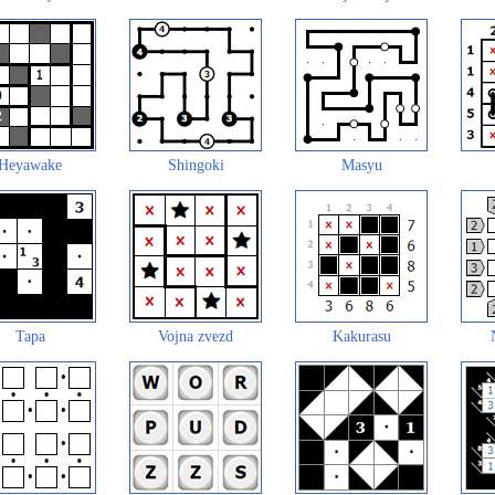
Heyawake
Shingoki
Masyu
Tapa
Vojna zvezd
Kakurasu