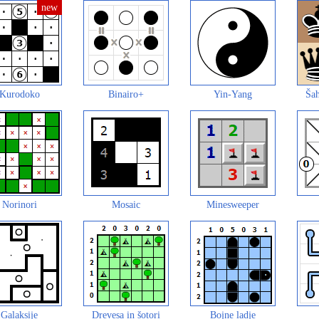
Kurodoko
Binairo+
Yin-Yang
Šah
Norinori
Mosaic
Minesweeper
Galaksije
Drevesa in šotori
Bojne ladje