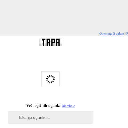
Onemogoči oglase
|
P
Več logičnih ugank:
hide
show