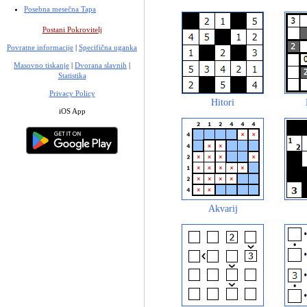
Posebna mesečna Tapa
Postani Pokrovitelj
Povratne informacije
|
Specifična uganka
Masovno tiskanje
|
Dvorana slavnih
|
Statistika
Privacy Policy
Hitori
iOS App
Akvarij